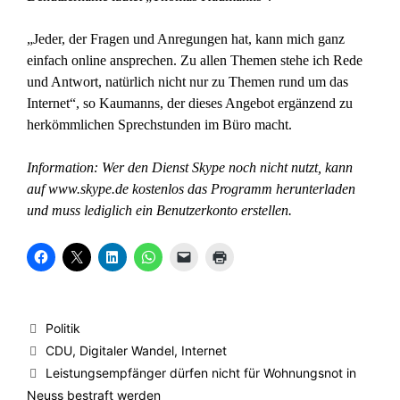
„Jeder, der Fragen und Anregungen hat, kann mich ganz
einfach online ansprechen. Zu allen Themen stehe ich Rede
und Antwort, natürlich nicht nur zu Themen rund um das
Internet“, so Kaumanns, der dieses Angebot ergänzend zu
herkömmlichen Sprechstunden im Büro macht.
Information: Wer den Dienst Skype noch nicht nutzt, kann
auf www.skype.de kostenlos das Programm herunterladen
und muss lediglich ein Benutzerkonto erstellen.
K
K
K
K
K
K
l
l
l
l
l
l
i
i
i
i
i
i
c
c
c
c
c
c
k
k
k
k
k
k
,
e
,
e
e
e
u
,
u
n
n
n
Kategorien
Politik
m
u
m
,
,
z
a
m
a
u
u
u
Schlagwörter
CDU
,
Digitaler Wandel
,
Internet
u
a
u
m
m
m
f
u
f
a
e
A
Leistungsempfänger dürfen nicht für Wohnungsnot in
F
f
L
u
i
u
a
X
i
f
n
s
Neuss bestraft werden