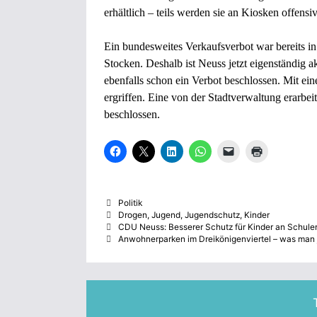
erhältlich – teils werden sie an Kiosken offens
Ein bundesweites Verkaufsverbot war bereits in
Stocken. Deshalb ist Neuss jetzt eigenständig
ebenfalls schon ein Verbot beschlossen. Mit ei
ergriffen. Eine von der Stadtverwaltung erarb
beschlossen.
K
K
K
K
K
K
l
l
l
l
l
l
i
i
i
i
i
i
c
c
c
c
c
c
k
k
k
k
k
k
,
e
,
e
e
e
Kategorien
Politik
u
,
u
n
n
n
m
u
m
,
,
z
Schlagwörter
Drogen
,
Jugend
,
Jugendschutz
,
Kinder
a
m
a
u
u
u
CDU Neuss: Besserer Schutz für Kinder an Schule
u
a
u
m
m
m
Anwohnerparken im Dreikönigenviertel – was man 
f
u
f
a
e
A
F
f
L
u
i
u
a
X
i
f
n
s
c
z
n
W
e
d
e
u
k
h
m
r
b
t
e
a
F
u
o
e
d
t
r
c
o
i
I
s
e
k
k
l
n
A
u
e