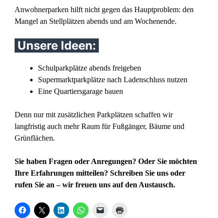
Anwohnerparken hilft nicht gegen das Hauptproblem: den
Mangel an Stellplätzen abends und am Wochenende.
Unsere Ideen:
Schulparkplätze abends freigeben
Supermarktparkplätze nach Ladenschluss nutzen
Eine Quartiersgarage bauen
Denn nur mit zusätzlichen Parkplätzen schaffen wir
langfristig auch mehr Raum für Fußgänger, Bäume und
Grünflächen.
Sie haben Fragen oder Anregungen? Oder Sie möchten
Ihre Erfahrungen mitteilen? Schreiben Sie uns oder
rufen Sie an – wir freuen uns auf den Austausch.
K
K
K
K
K
K
l
l
l
l
l
l