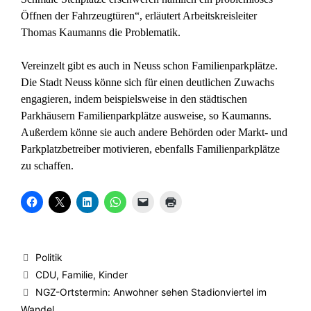
Öffnen der Fahrzeugtüren“, erläutert Arbeitskreisleiter
Thomas Kaumanns die Problematik.
Vereinzelt gibt es auch in Neuss schon Familienparkplätze.
Die Stadt Neuss könne sich für einen deutlichen Zuwachs
engagieren, indem beispielsweise in den städtischen
Parkhäusern Familienparkplätze ausweise, so Kaumanns.
Außerdem könne sie auch andere Behörden oder Markt- und
Parkplatzbetreiber motivieren, ebenfalls Familienparkplätze
zu schaffen.
K
K
K
K
K
K
l
l
l
l
l
l
i
i
i
i
i
i
c
c
c
c
c
c
k
k
k
k
k
k
,
e
,
e
e
e
u
,
u
n
n
n
Kategorien
Politik
m
u
m
,
,
z
a
m
a
u
u
u
Schlagwörter
CDU
,
Familie
,
Kinder
u
a
u
m
m
m
f
u
f
a
e
A
NGZ-Ortstermin: Anwohner sehen Stadionviertel im
F
f
L
u
i
u
a
X
i
f
n
s
Wandel