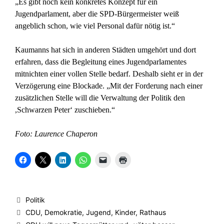
„Es gibt noch kein konkretes Konzept für ein
Jugendparlament, aber die SPD-Bürgermeister weiß
angeblich schon, wie viel Personal dafür nötig ist.“
Kaumanns hat sich in anderen Städten umgehört und dort
erfahren, dass die Begleitung eines Jugendparlamentes
mitnichten einer vollen Stelle bedarf. Deshalb sieht er in der
Verzögerung eine Blockade. „Mit der Forderung nach einer
zusätzlichen Stelle will die Verwaltung der Politik den
,Schwarzen Peter‘ zuschieben.“
Foto: Laurence Chaperon
K
K
K
K
K
K
l
l
l
l
l
l
i
i
i
i
i
i
c
c
c
c
c
c
k
k
k
k
k
k
,
e
,
e
e
e
u
,
u
n
n
n
Kategorien
Politik
m
u
m
,
,
z
a
m
a
u
u
u
Schlagwörter
CDU
,
Demokratie
,
Jugend
,
Kinder
,
Rathaus
u
a
u
m
m
m
f
u
f
a
e
A