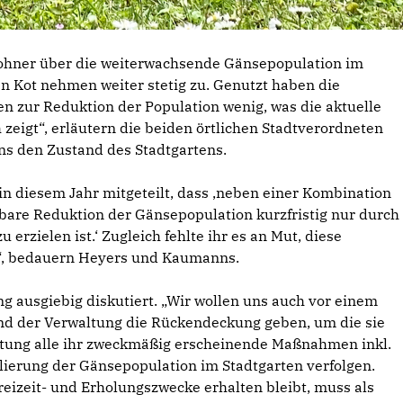
ohner über die weiterwachsende Gänsepopulation im
n Kot nehmen weiter stetig zu. Genutzt haben die
ur Reduktion der Population wenig, was die aktuelle
h zeigt“, erläutern die beiden örtlichen Stadtverordneten
s den Zustand des Stadtgartens.
 in diesem Jahr mitgeteilt, dass ‚neben einer Kombination
are Reduktion der Gänsepopulation kurzfristig nur durch
erzielen ist.‘ Zugleich fehlte ihr es an Mut, diese
n“, bedauern Heyers und Kaumanns.
g ausgiebig diskutiert. „Wir wollen uns auch vor einem
d der Verwaltung die Rückendeckung geben, um die sie
waltung alle ihr zweckmäßig erscheinende Maßnahmen inkl.
lierung der Gänsepopulation im Stadtgarten verfolgen.
reizeit- und Erholungszwecke erhalten bleibt, muss als