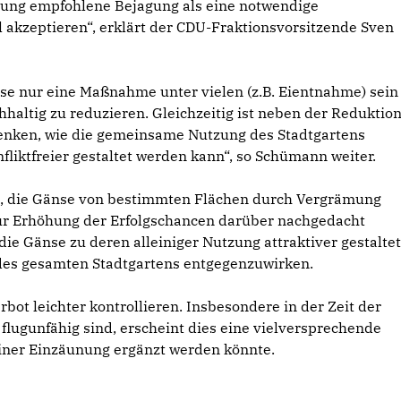
ltung empfohlene Bejagung als eine notwendige
akzeptieren“, erklärt der CDU-Fraktionsvorsitzende Sven
iese nur eine Maßnahme unter vielen (z.B. Eientnahme) sein
haltig zu reduzieren. Gleichzeitig ist neben der Reduktio
nken, wie die gemeinsame Nutzung des Stadtgartens
liktfreier gestaltet werden kann“, so Schümann weiter.
, die Gänse von bestimmten Flächen durch Vergrämung
 zur Erhöhung der Erfolgschancen darüber nachgedacht
die Gänse zu deren alleiniger Nutzung attraktiver gestaltet
des gesamten Stadtgartens entgegenzuwirken.
rbot leichter kontrollieren. Insbesondere in der Zeit der
 flugunfähig sind, erscheint dies eine vielversprechende
 einer Einzäunung ergänzt werden könnte.