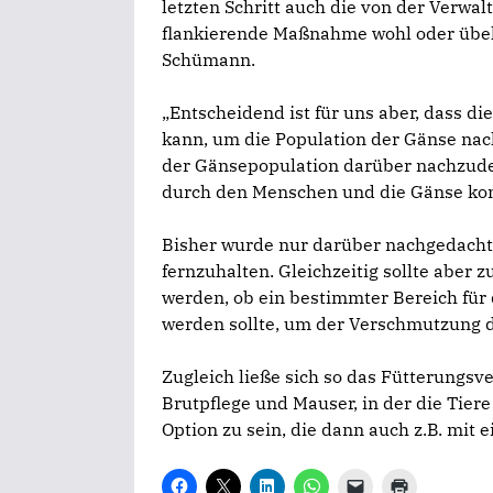
letzten Schritt auch die von der Verwa
flankierende Maßnahme wohl oder übel 
Schümann.
„Entscheidend ist für uns aber, dass d
kann, um die Population der Gänse nach
der Gänsepopulation darüber nachzude
durch den Menschen und die Gänse konf
Bisher wurde nur darüber nachgedacht
fernzuhalten. Gleichzeitig sollte aber
werden, ob ein bestimmter Bereich für 
werden sollte, um der Verschmutzung 
Zugleich ließe sich so das Fütterungsve
Brutpflege und Mauser, in der die Tiere
Option zu sein, die dann auch z.B. mit
K
K
K
K
K
K