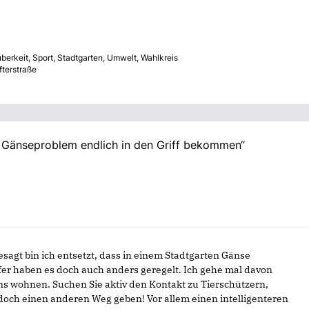
berkeit
,
Sport
,
Stadtgarten
,
Umwelt
,
Wahlkreis
fterstraße
 Gänseproblem endlich in den Griff bekommen“
sagt bin ich entsetzt, dass in einem Stadtgarten Gänse
fer haben es doch auch anders geregelt. Ich gehe mal davon
ens wohnen. Suchen Sie aktiv den Kontakt zu Tierschützern,
doch einen anderen Weg geben! Vor allem einen intelligenteren