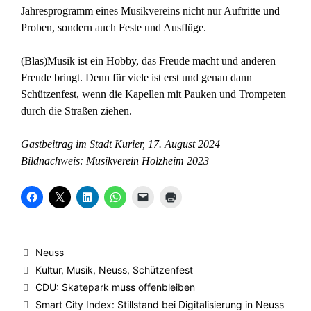
Jahresprogramm eines Musikvereins nicht nur Auftritte und
Proben, sondern auch Feste und Ausflüge.
(Blas)Musik ist ein Hobby, das Freude macht und anderen
Freude bringt. Denn für viele ist erst und genau dann
Schützenfest, wenn die Kapellen mit Pauken und Trompeten
durch die Straßen ziehen.
Gastbeitrag im Stadt Kurier, 17. August 2024
Bildnachweis: Musikverein Holzheim 2023
K
K
K
K
K
K
l
l
l
l
l
l
i
i
i
i
i
i
c
c
c
c
c
c
k
k
k
k
k
k
,
e
,
e
e
e
u
,
u
n
n
n
Kategorien
Neuss
m
u
m
,
,
z
a
m
a
u
u
u
Schlagwörter
Kultur
,
Musik
,
Neuss
,
Schützenfest
u
a
u
m
m
m
f
u
f
a
e
A
CDU: Skatepark muss offenbleiben
F
f
L
u
i
u
a
X
i
f
n
s
Smart City Index: Stillstand bei Digitalisierung in Neuss