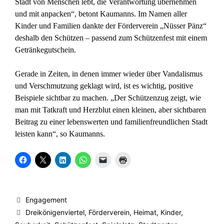
Stadt von Menschen lebt, die Verantwortung übernehmen
und mit anpacken“, betont Kaumanns. Im Namen aller
Kinder und Familien dankte der Förderverein „Nüsser Pänz“
deshalb den Schützen – passend zum Schützenfest mit einem
Getränkegutschein.
Gerade in Zeiten, in denen immer wieder über Vandalismus
und Verschmutzung geklagt wird, ist es wichtig, positive
Beispiele sichtbar zu machen. „Der Schützenzug zeigt, wie
man mit Tatkraft und Herzblut einen kleinen, aber sichtbaren
Beitrag zu einer lebenswerten und familienfreundlichen Stadt
leisten kann“, so Kaumanns.
K
K
K
K
K
K
l
l
l
l
l
l
i
i
i
i
i
i
c
c
c
c
c
c
k
k
k
k
k
k
,
e
,
e
e
e
u
,
u
n
n
n
Kategorien
Engagement
m
u
m
,
,
z
a
m
a
u
u
u
Schlagwörter
Dreikönigenviertel
,
Förderverein
,
Heimat
,
Kinder
,
u
a
u
m
m
m
f
u
f
a
e
A