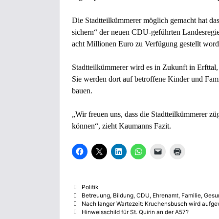
Die Stadtteilkümmerer möglich gemacht hat d
sichern“ der neuen CDU-geführten Landesregieru
acht Millionen Euro zu Verfügung gestellt word
Stadtteilkümmerer wird es in Zukunft in Erftt
Sie werden dort auf betroffene Kinder und Fa
bauen.
„Wir freuen uns, dass die Stadtteilkümmerer zü
können“, zieht Kaumanns Fazit.
K
K
K
K
K
K
l
l
l
l
l
l
i
i
i
i
i
i
c
c
c
c
c
c
k
k
k
k
k
k
,
e
,
e
e
e
Kategorien
Politik
u
,
u
n
n
n
m
u
m
,
,
z
Schlagwörter
Betreuung
,
Bildung
,
CDU
,
Ehrenamt
,
Familie
,
Gesu
a
m
a
u
u
u
Nach langer Wartezeit: Kruchensbusch wird aufge
u
a
u
m
m
m
Hinweisschild für St. Quirin an der A57?
f
u
f
a
e
A