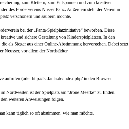
Bereicherung, zum Klettern, zum Entspannen und zum kreativen
nder des Fördervereins Nüsser Pänz. Außerdem steht der Verein in
elplatz verschönern und säubern möchte.
rderverein bei der „Fanta-Spielplatzinitiative“ beworben. Diese
e kreative und sichere Gestaltung von Kinderspielplätzen. In den
die als Sieger aus einer Online-Abstimmung hervorgehen. Dabei setzt
er Neusser, vor allem der Nordstädter.
ive
aufrufen (oder http://fsi.fanta.de/index.php/ in den Browser
 im Nordwesten ist der Spielplatz am “Jröne Meerke” zu finden.
 den weiteren Anweisungen folgen.
man kann täglich so oft abstimmen, wie man möchte.