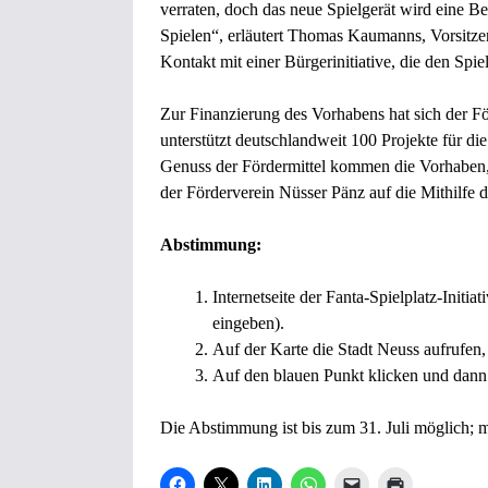
verraten, doch das neue Spielgerät wird eine 
Spielen“, erläutert Thomas Kaumanns, Vorsitze
Kontakt mit einer Bürgerinitiative, die den Spi
Zur Finanzierung des Vorhabens hat sich der Fö
unterstützt deutschlandweit 100 Projekte für di
Genuss der Fördermittel kommen die Vorhaben, 
der Förderverein Nüsser Pänz auf die Mithilfe d
Abstimmung:
Internetseite der Fanta-Spielplatz-Initiat
eingeben).
Auf der Karte die Stadt Neuss aufrufen,
Auf den blauen Punkt klicken und dann
Die Abstimmung ist bis zum 31. Juli möglich; 
K
K
K
K
K
K