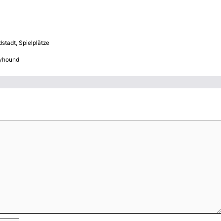
dstadt
,
Spielplätze
eyhound