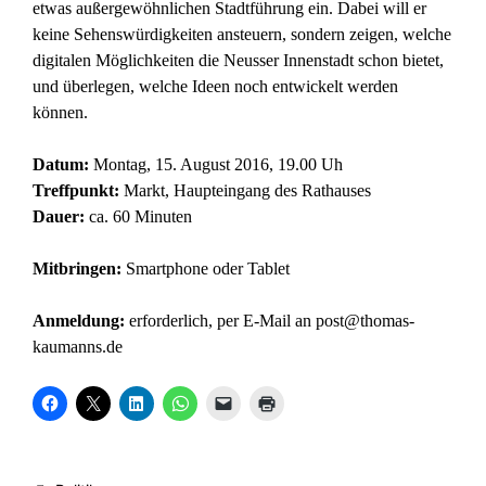
etwas außergewöhnlichen Stadtführung ein. Dabei will er
keine Sehenswürdigkeiten ansteuern, sondern zeigen, welche
digitalen Möglichkeiten die Neusser Innenstadt schon bietet,
und überlegen, welche Ideen noch entwickelt werden
können.
Datum:
Montag, 15. August 2016, 19.00 Uh
Treffpunkt:
Markt, Haupteingang des Rathauses
Dauer:
ca. 60 Minuten
Mitbringen:
Smartphone oder Tablet
Anmeldung:
erforderlich, per E-Mail an
post@thomas-
kaumanns.de
K
K
K
K
K
K
l
l
l
l
l
l
i
i
i
i
i
i
c
c
c
c
c
c
k
k
k
k
k
k
,
e
,
e
e
e
u
,
u
n
n
n