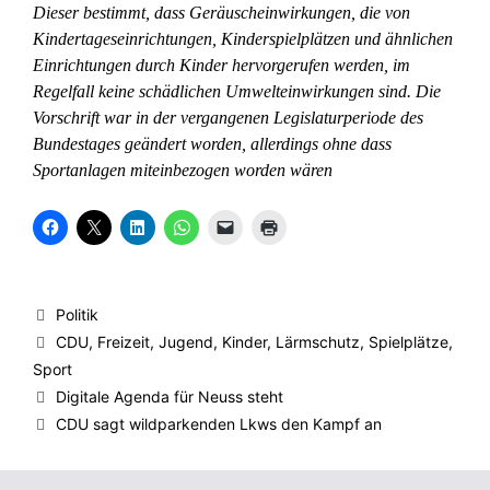
Dieser bestimmt, dass Geräuscheinwirkungen, die von
Kindertageseinrichtungen, Kinderspielplätzen und ähnlichen
Einrichtungen durch Kinder hervorgerufen werden, im
Regelfall keine schädlichen Umwelteinwirkungen sind. Die
Vorschrift war in der vergangenen Legislaturperiode des
Bundestages geändert worden, allerdings ohne dass
Sportanlagen miteinbezogen worden wären
K
K
K
K
K
K
l
l
l
l
l
l
i
i
i
i
i
i
c
c
c
c
c
c
k
k
k
k
k
k
,
e
,
e
e
e
u
,
u
n
n
n
Kategorien
Politik
m
u
m
,
,
z
a
m
a
u
u
u
Schlagwörter
CDU
,
Freizeit
,
Jugend
,
Kinder
,
Lärmschutz
,
Spielplätze
,
u
a
u
m
m
m
f
u
f
a
e
A
Sport
F
f
L
u
i
u
a
X
i
f
n
s
Digitale Agenda für Neuss steht
c
z
n
W
e
d
e
u
k
h
m
r
CDU sagt wildparkenden Lkws den Kampf an
b
t
e
a
F
u
o
e
d
t
r
c
o
i
I
s
e
k
k
l
n
A
u
e