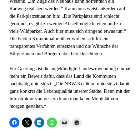
Welsink. „Im Zuge des Neubaus kann hoffentlich ein
Radweg realisiert werden.“ Kaumanns weist außerdem auf
die Parkplatzsituation hin: „Die Parkplätze sind schlecht
geordnet, es gibt zu wenige Abstellmöglichkeiten und zu
viele Wildparker. Auch hier muss sich dringend etwas tun.“
Die beiden Kommunalpolitiker wollen sich für ein
transparentes Verfahren einsetzen und die Wünsche der
Bürgerinnen und Bürger dabei berücksichtigen.
Für Geerlings ist die angekündigte Landeszuwendung einmal
mehr ein Beweis dafür, dass das Land die Kommunen
nachhaltig unterstützt: „Die NRW-Koalition unterstützt damit
ganz konkret die Lebensqualität unserer Städte. Denn mit der
Infrastruktur von gestern kann man keine Mobilität von
morgen gestalten.“
K
K
K
K
K
K
l
l
l
l
l
l
i
i
i
i
i
i
c
c
c
c
c
c
k
k
k
k
k
k