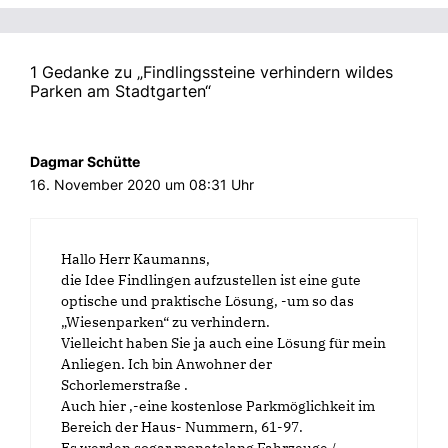
F
e
n
s
t
e
1 Gedanke zu „Findlingssteine verhindern wildes
r
Parken am Stadtgarten“
g
e
ö
f
f
n
Dagmar Schütte
e
16. November 2020 um 08:31 Uhr
t
)
Hallo Herr Kaumanns,
die Idee Findlingen aufzustellen ist eine gute
optische und praktische Lösung, -um so das
„Wiesenparken“ zu verhindern.
Vielleicht haben Sie ja auch eine Lösung für mein
Anliegen. Ich bin Anwohner der
Schorlemerstraße .
Auch hier ,-eine kostenlose Parkmöglichkeit im
Bereich der Haus- Nummern, 61-97.
Es werden sogar monatelang Fahrzeuge /