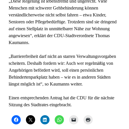
„Diese Regelung ist lebensfremd und ungerecht. Viele
Menschen mit schwerer Gehbehinderung können
verständlicherweise nicht selbst fahren – etwa Kinder,
Senioren oder Pflegebedürftige. Trotzdem sind sie dringend
auf einen Stellplatz in unmittelbarer Nähe zur Wohnung
angewiesen“, erklärt der CDU-Stadtverordnete Thomas
Kaumanns.
„Barrierefreiheit darf nicht an starren Verwaltungsvorgaben
scheitern. Deshalb fordern wir: Auch wer regelmäßig von
Angehörigen befördert wird, soll einen persönlichen
Behindertenparkplatz haben – wie es in anderen Städten
längst möglich ist“, so Kaumanns weiter.
Einen entsprechenden Antrag hat die CDU für die nächste
Sitzung des Stadtrates eingebracht.
K
K
K
K
K
K
l
l
l
l
l
l
i
i
i
i
i
i