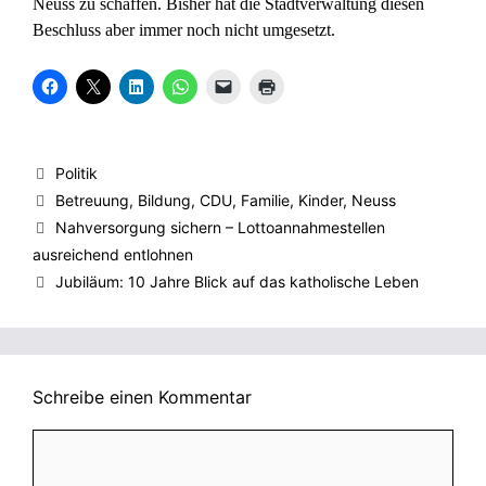
Neuss zu schaffen. Bisher hat die Stadtverwaltung diesen
Beschluss aber immer noch nicht umgesetzt.
K
K
K
K
K
K
l
l
l
l
l
l
i
i
i
i
i
i
c
c
c
c
c
c
k
k
k
k
k
k
,
e
,
e
e
e
u
,
u
n
n
n
Kategorien
Politik
m
u
m
,
,
z
a
m
a
u
u
u
Schlagwörter
Betreuung
,
Bildung
,
CDU
,
Familie
,
Kinder
,
Neuss
u
a
u
m
m
m
f
u
f
a
e
A
Nahversorgung sichern – Lottoannahmestellen
F
f
L
u
i
u
a
X
i
f
n
s
ausreichend entlohnen
c
z
n
W
e
d
e
u
k
h
m
r
Jubiläum: 10 Jahre Blick auf das katholische Leben
b
t
e
a
F
u
o
e
d
t
r
c
o
i
I
s
e
k
k
l
n
A
u
e
z
e
z
p
n
n
u
n
u
p
d
(
t
(
t
z
e
W
e
W
e
u
i
i
Schreibe einen Kommentar
i
i
i
t
n
r
l
r
l
e
e
d
e
d
e
i
n
i
Kommentar
n
i
n
l
L
n
(
n
(
e
i
n
W
n
W
n
n
e