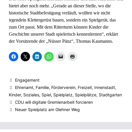
bietet aber noch mehr. „Gerade an dieser Stelle, wo die
historische Stadtbefestigung verläuft, wollten wir nicht
irgendein Klettergerüst bauen, sondern ein Spielgerät, das
zum Ort passt. Mit dem Ritterturm können Kinder die
Geschichte unserer Stadt spielerisch kennenlernen“, erklärt
der Vorsitzende der „Nüsser Pänz“, Thomas Kaumanns.
K
K
K
K
K
K
l
l
l
l
l
l
i
i
i
i
i
i
c
c
c
c
c
c
k
k
k
k
k
k
,
e
,
e
e
e
u
,
u
n
n
n
Kategorien
Engagement
m
u
m
,
,
z
a
m
a
u
u
u
Schlagwörter
Ehrenamt
,
Familie
,
Förderverein
,
Freizeit
,
Innenstadt
,
u
a
u
m
m
m
f
u
f
a
e
A
Kinder
,
Soziales
,
Spiel
,
Spielplatz
,
Spielplätze
,
Stadtgarten
F
f
L
u
i
u
a
X
i
f
n
s
CDU will digitale Gremienarbeit forcieren
c
z
n
W
e
d
e
u
k
h
m
r
Neuer Spielplatz am Glehner Weg
b
t
e
a
F
u
o
e
d
t
r
c
o
i
I
s
e
k
k
l
n
A
u
e
z
e
z
p
n
n