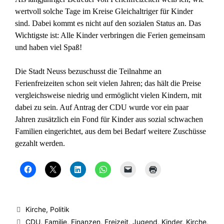
wertvoll solche Tage im Kreise Gleichaltriger für Kinder
sind. Dabei kommt es nicht auf den sozialen Status an. Das
Wichtigste ist: Alle Kinder verbringen die Ferien gemeinsam
und haben viel Spaß!
Die Stadt Neuss bezuschusst die Teilnahme an
Ferienfreizeiten schon seit vielen Jahren; das hält die Preise
vergleichsweise niedrig und ermöglicht vielen Kindern, mit
dabei zu sein. Auf Antrag der CDU wurde vor ein paar
Jahren zusätzlich ein Fond für Kinder aus sozial schwachen
Familien eingerichtet, aus dem bei Bedarf weitere Zuschüsse
gezahlt werden.
K
K
K
K
K
K
l
l
l
l
l
l
i
i
i
i
i
i
c
c
c
c
c
c
k
k
k
k
k
k
,
e
,
e
e
e
u
,
u
n
n
n
Kategorien
Kirche
,
Politik
m
u
m
,
,
z
a
m
a
u
u
u
Schlagwörter
CDU
,
Familie
,
Finanzen
,
Freizeit
,
Jugend
,
Kinder
,
Kirche
,