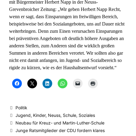
mit Bürgermeister Herbert Napp in der Neuss-
Grevenbroicher Zeitung: „Wir geben Herbert Napp Recht,
wenn er sagt, dass Einsparungen im freiwilligen Bereich,
beispielsweise bei den Sozialangeboten, uns auf Dauer nicht
weiterbringen. Denn zum Einen verursachen Einsparungen
bei präventiven Angeboten oft deutlich höhere Ausgaben an
anderen Stellen, zum Anderen sind die wirklich großen
Summen in anderen Bereichen verortet. Wir sollten also gar
nicht erst damit anfangen, im Jugend- und Sozialbereich so
rigide zu kürzen, wie es der Haushaltsentwurf vorsieht.“
K
K
K
K
K
K
l
l
l
l
l
l
i
i
i
i
i
i
c
c
c
c
c
c
k
k
k
k
k
k
,
e
,
e
e
e
u
,
u
n
n
n
Kategorien
Politik
m
u
m
,
,
z
a
m
a
u
u
u
Schlagwörter
Jugend
,
Kinder
,
Neuss
,
Schule
,
Soziales
u
a
u
m
m
m
f
u
f
a
e
A
Neubau für Kreuz- und Martin-Luther-Schule
F
f
L
u
i
u
a
X
i
f
n
s
Junge Ratsmitglieder der CDU fordern klares
c
z
n
W
e
d