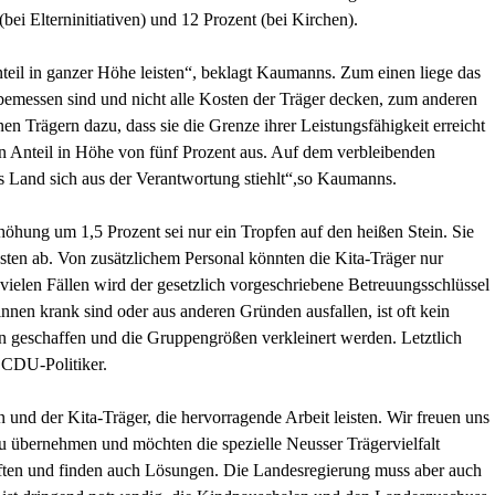
bei Elterninitiativen) und 12 Prozent (bei Kirchen).
eil in ganzer Höhe leisten“, beklagt Kaumanns. Zum einen liege das
 bemessen sind und nicht alle Kosten der Träger decken, zum anderen
nen Trägern dazu, dass sie die Grenze ihrer Leistungsfähigkeit erreicht
en Anteil in Höhe von fünf Prozent aus. Auf dem verbleibenden
das Land sich aus der Verantwortung stiehlt“,so Kaumanns.
höhung um 1,5 Prozent sei nur ein Tropfen auf den heißen Stein. Sie
sten ab. Von zusätzlichem Personal könnten die Kita-Träger nur
n vielen Fällen wird der gesetzlich vorgeschriebene Betreuungsschlüssel
nnen krank sind oder aus anderen Gründen ausfallen, ist oft kein
en geschaffen und die Gruppengrößen verkleinert werden. Letztlich
r CDU-Politiker.
 und der Kita-Träger, die hervorragende Arbeit leisten. Wir freuen uns
 zu übernehmen und möchten die spezielle Neusser Trägervielfalt
räften und finden auch Lösungen. Die Landesregierung muss aber auch