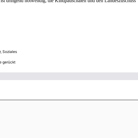
Es ist dringend notwendig, die Kindpauschalen und den Landeszuschuss
r
,
Soziales
e gerückt