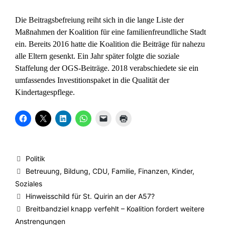
Die Beitragsbefreiung reiht sich in die lange Liste der
Maßnahmen der Koalition für eine familienfreundliche Stadt
ein. Bereits 2016 hatte die Koalition die Beiträge für nahezu
alle Eltern gesenkt. Ein Jahr später folgte die soziale
Staffelung der OGS-Beiträge. 2018 verabschiedete sie ein
umfassendes Investitionspaket in die Qualität der
Kindertagespflege.
K
K
K
K
K
K
l
l
l
l
l
l
i
i
i
i
i
i
c
c
c
c
c
c
k
k
k
k
k
k
,
e
,
e
e
e
u
,
u
n
n
n
Kategorien
Politik
m
u
m
,
,
z
a
m
a
u
u
u
Schlagwörter
Betreuung
,
Bildung
,
CDU
,
Familie
,
Finanzen
,
Kinder
,
u
a
u
m
m
m
f
u
f
a
e
A
Soziales
F
f
L
u
i
u
a
X
i
f
n
s
Hinweisschild für St. Quirin an der A57?
c
z
n
W
e
d
e
u
k
h
m
r
Breitbandziel knapp verfehlt – Koalition fordert weitere
b
t
e
a
F
u
Anstrengungen
o
e
d
t
r
c