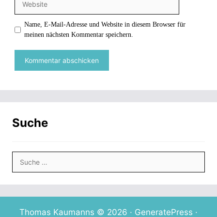
n
n
f
d
e
e
f
i
t
t
n
n
)
)
e
n
Name, E-Mail-Adresse und Website in diesem Browser für
t
e
)
u
meinen nächsten Kommentar speichern.
e
m
F
e
n
s
t
e
r
g
e
ö
f
f
Suche
n
e
t
)
Suche
nach:
Thomas Kaumanns © 2026 ·
GeneratePress
·