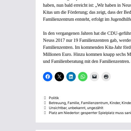
haben, nun bald erreicht ist: „Wir haben in Ne
Kitas um die Förderung; das zeigt, dass der Be
Familienzentrum entsteht, erfolgt im Jugendhilf
In den vergangenen Jahren hat die CDU-geführt
Neuss 2017 nur 19 Familienzentren gab, werde
Familienzentren. Im kommenden Kita-Jahr förde
Millionen Euro. Hinzu kommen knapp sechs Mi
und Familienberatung mit den Familienzentren.
K
K
K
K
K
K
l
l
l
l
l
l
i
i
i
i
i
i
c
c
c
c
c
c
k
k
k
k
k
k
,
e
,
e
e
e
Kategorien
Politik
u
,
u
n
n
n
m
u
m
,
,
z
Schlagwörter
Betreuung
,
Familie
,
Familienzentrum
,
Kinder
,
Kinde
a
m
a
u
u
u
Unsichtbar, unbekannt, ungezählt
u
a
u
m
m
m
Platz am Niedertor: gesperrter Spielplatz muss san
f
u
f
a
e
A
F
f
L
u
i
u
a
X
i
f
n
s
c
z
n
W
e
d
e
u
k
h
m
r