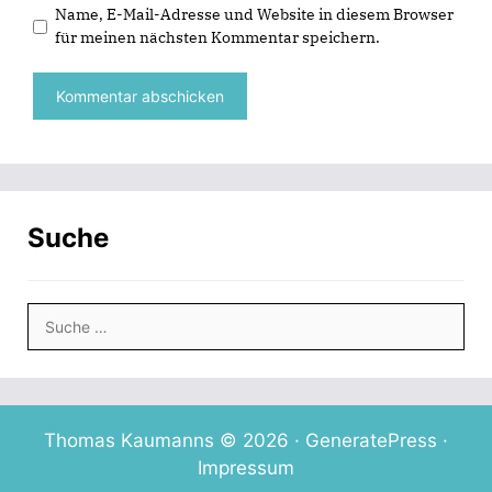
s
Name, E-Mail-Adresse und Website in diesem Browser
t
e
für meinen nächsten Kommentar speichern.
r
g
e
ö
f
f
n
e
t
)
Suche
Suche
nach:
Thomas Kaumanns © 2026 ·
GeneratePress
·
Impressum