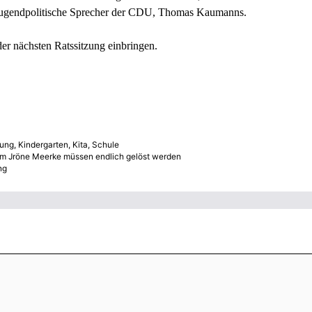
jugendpolitische Sprecher der CDU, Thomas Kaumanns.
er nächsten Ratssitzung einbringen.
uung
,
Kindergarten
,
Kita
,
Schule
am Jröne Meerke müssen endlich gelöst werden
ng