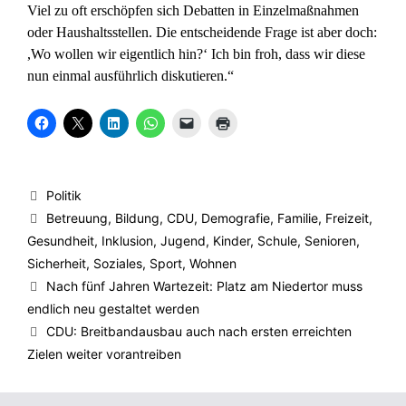
Viel zu oft erschöpfen sich Debatten in Einzelmaßnahmen
oder Haushaltsstellen. Die entscheidende Frage ist aber doch:
,Wo wollen wir eigentlich hin?‘ Ich bin froh, dass wir diese
nun einmal ausführlich diskutieren.“
K
K
K
K
K
K
l
l
l
l
l
l
i
i
i
i
i
i
c
c
c
c
c
c
k
k
k
k
k
k
,
e
,
e
e
e
u
,
u
n
n
n
Kategorien
Politik
m
u
m
,
,
z
a
m
a
u
u
u
Schlagwörter
Betreuung
,
Bildung
,
CDU
,
Demografie
,
Familie
,
Freizeit
,
u
a
u
m
m
m
f
u
f
a
e
A
Gesundheit
,
Inklusion
,
Jugend
,
Kinder
,
Schule
,
Senioren
,
F
f
L
u
i
u
a
X
i
f
n
s
Sicherheit
,
Soziales
,
Sport
,
Wohnen
c
z
n
W
e
d
e
u
k
h
m
r
Nach fünf Jahren Wartezeit: Platz am Niedertor muss
b
t
e
a
F
u
endlich neu gestaltet werden
o
e
d
t
r
c
o
i
I
s
e
k
CDU: Breitbandausbau auch nach ersten erreichten
k
l
n
A
u
e
z
e
z
p
n
n
Zielen weiter vorantreiben
u
n
u
p
d
(
t
(
t
z
e
W
e
W
e
u
i
i
i
i
i
t
n
r
l
r
l
e
e
d