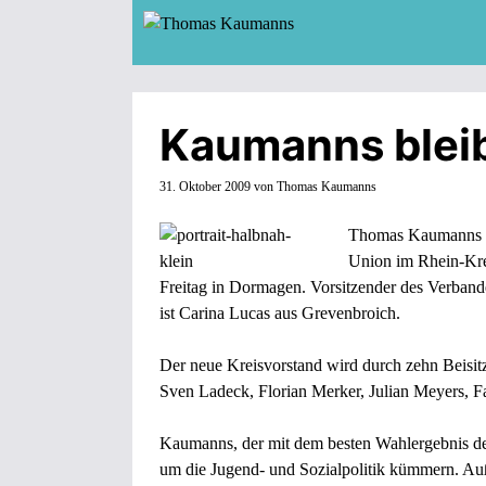
Zum
Inhalt
springen
Kaumanns bleib
31. Oktober 2009
von
Thomas Kaumanns
Thomas Kaumanns ble
Union im Rhein-Kre
Freitag in Dormagen. Vorsitzender des Verbande
ist Carina Lucas aus Grevenbroich.
Der neue Kreisvorstand wird durch zehn Beisi
Sven Ladeck, Florian Merker, Julian Meyers, F
Kaumanns, der mit dem besten Wahlergebnis de
um die Jugend- und Sozialpolitik kümmern. Auß