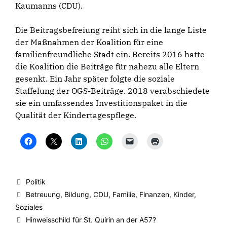
Kaumanns (CDU).
Die Beitragsbefreiung reiht sich in die lange Liste
der Maßnahmen der Koalition für eine
familienfreundliche Stadt ein. Bereits 2016 hatte
die Koalition die Beiträge für nahezu alle Eltern
gesenkt. Ein Jahr später folgte die soziale
Staffelung der OGS-Beiträge. 2018 verabschiedete
sie ein umfassendes Investitionspaket in die
Qualität der Kindertagespflege.
K
K
K
K
K
K
l
l
l
l
l
l
i
i
i
i
i
i
c
c
c
c
c
c
k
k
k
k
k
k
,
e
,
e
e
e
u
,
u
n
n
n
Kategorien
Politik
m
u
m
,
,
z
a
m
a
u
u
u
Schlagwörter
Betreuung
,
Bildung
,
CDU
,
Familie
,
Finanzen
,
Kinder
,
u
a
u
m
m
m
f
u
f
a
e
A
Soziales
F
f
L
u
i
u
a
X
i
f
n
s
Hinweisschild für St. Quirin an der A57?
c
z
n
W
e
d