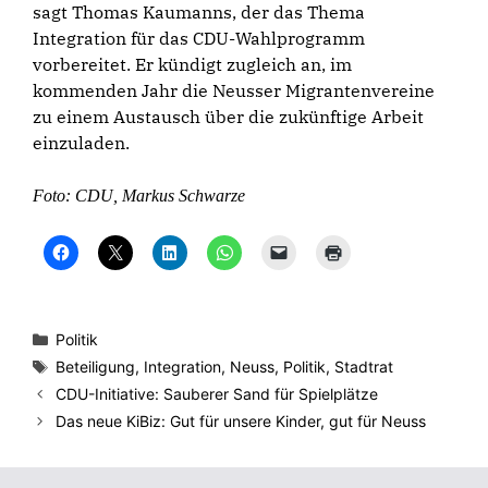
sagt Thomas Kaumanns, der das Thema
Integration für das CDU-Wahlprogramm
vorbereitet. Er kündigt zugleich an, im
kommenden Jahr die Neusser Migrantenvereine
zu einem Austausch über die zukünftige Arbeit
einzuladen.
Foto: CDU, Markus Schwarze
K
K
K
K
K
K
l
l
l
l
l
l
i
i
i
i
i
i
c
c
c
c
c
c
k
k
k
k
k
k
,
e
,
e
e
e
u
,
u
n
n
n
Kategorien
Politik
m
u
m
,
,
z
a
m
a
u
u
u
Schlagwörter
Beteiligung
,
Integration
,
Neuss
,
Politik
,
Stadtrat
u
a
u
m
m
m
f
u
f
a
e
A
CDU-Initiative: Sauberer Sand für Spielplätze
F
f
L
u
i
u
a
X
i
f
n
s
Das neue KiBiz: Gut für unsere Kinder, gut für Neuss
c
z
n
W
e
d
e
u
k
h
m
r
b
t
e
a
F
u
o
e
d
t
r
c